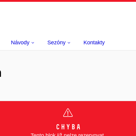
Návody
Sezóny
Kontakty
m
Chyba
Tento blok již nelze rezervovat.